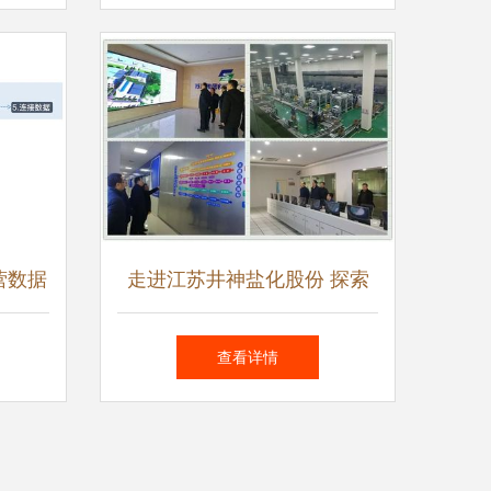
行业变革
营数据
走进江苏井神盐化股份 探索
服务
食盐生产智能化工厂的数据处
查看详情
理服务