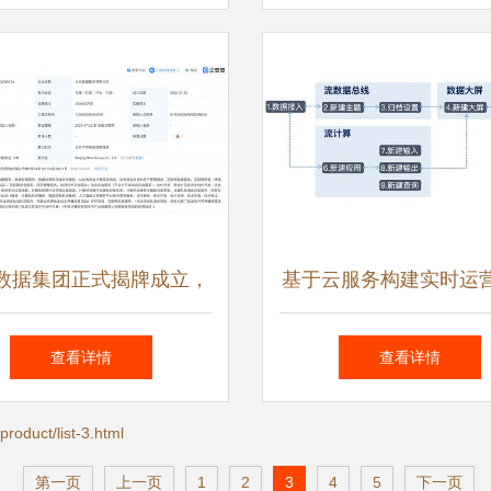
工厂数据处理服务
数据集团正式揭牌成立，
基于云服务构建实时运
数据处理服务注入新动力
分析服务 数据处理
查看详情
查看详情
uct/list-3.html
第一页
上一页
1
2
3
4
5
下一页