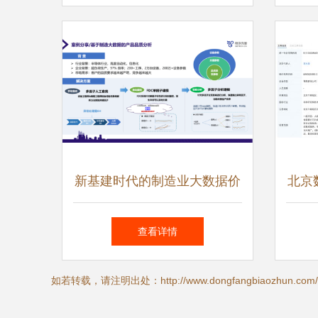
数据处理标准
新基建时代的制造业大数据价
北京
值变现——数据处理服务的核
为
查看详情
心作用
如若转载，请注明出处：http://www.dongfangbiaozhun.com/prod