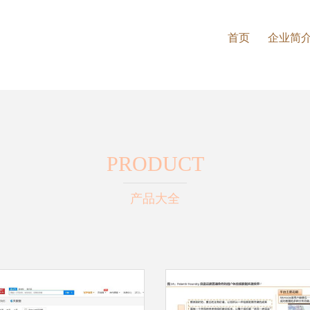
首页
企业简
PRODUCT
产品大全