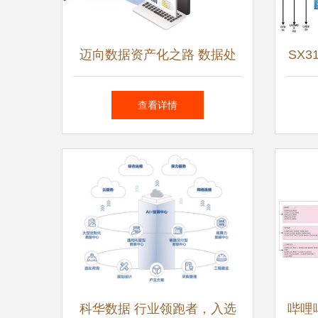
迈向数据资产化之路 数据处
SX
理服务的核心引擎
择销
查看详情
科华数据 行业领跑者，入选
哔哩