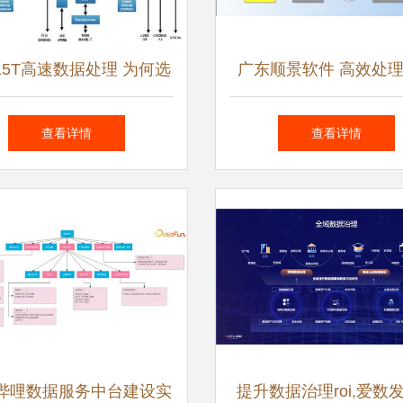
315T高速数据处理 为何选
广东顺景软件 高效处
量领先的C6678厂家直销
公司间三角贸易抛转的E
查看详情
查看详情
统解决方案与数据处理
哔哩数据服务中台建设实
提升数据治理roi,爱数