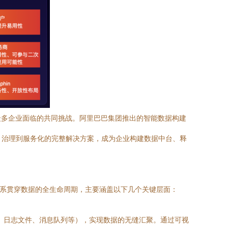
众多企业面临的共同挑战。阿里巴巴集团推出的智能数据构建
发、治理到服务化的完整解决方案，成为企业构建数据中台、释
务体系贯穿数据的全生命周期，主要涵盖以下几个关键层面：
据库、日志文件、消息队列等），实现数据的无缝汇聚。通过可视