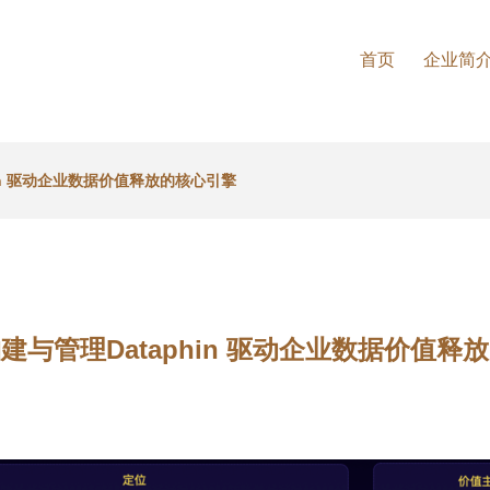
首页
企业简
in 驱动企业数据价值释放的核心引擎
建与管理Dataphin 驱动企业数据价值释