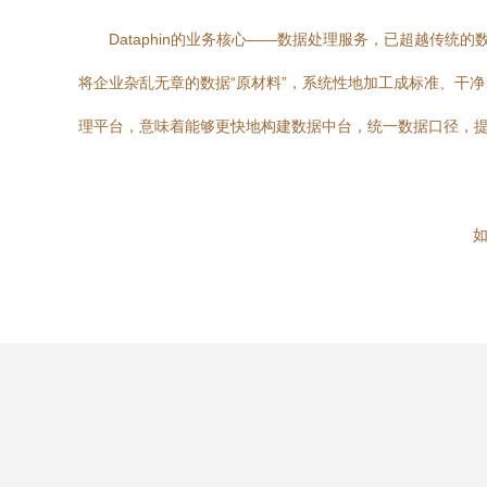
Dataphin的业务核心——数据处理服务，已超越传
将企业杂乱无章的数据“原材料”，系统性地加工成标准、干净
理平台，意味着能够更快地构建数据中台，统一数据口径，
如