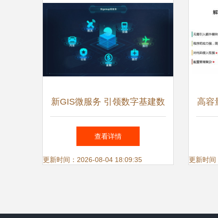
新GIS微服务 引领数字基建数
高容
据处理服务新纪元
布式
查看详情
更新时间：2026-08-04 18:09:35
更新时间：20