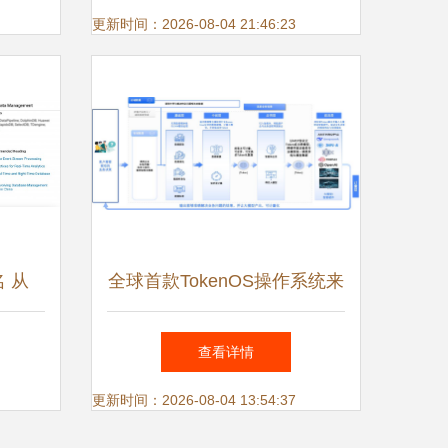
更新时间：2026-08-04 21:46:23
名 从
全球首款TokenOS操作系统来
“成熟度
了!迅策TokenONE启动“场景
查看详情
进阶之
Token工厂”
更新时间：2026-08-04 13:54:37