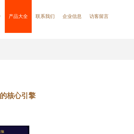
介
产品大全
联系我们
企业信息
访客留言
放的核心引擎