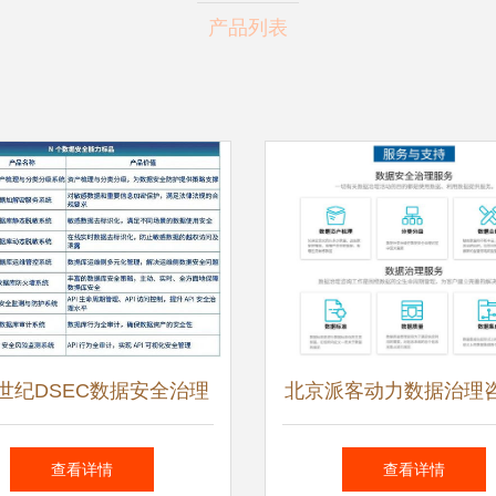
产品列表
世纪DSEC数据安全治理
北京派客动力数据治理
系列 数据处理服务解析
务 赋能企业数字化转
查看详情
查看详情